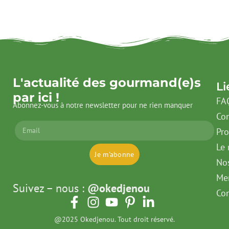
L'actualité des gourmand(e)s
Li
par ici !
FA
Abonnez-vous à notre newsletter pour ne rien manquer
Con
Pr
Le 
Je m'abonne
No
Men
Suivez – nous :
@okedjenou
Con
@2025 Okedjenou. Tout droit réservé.