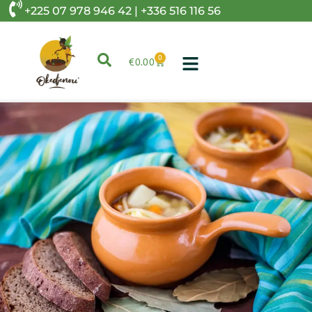
+225 07 978 946 42 | +336 516 116 56
0
€
0.00