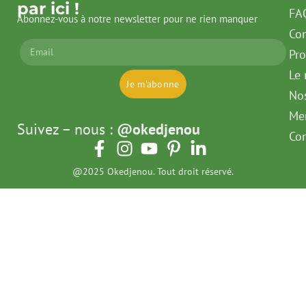
par ici !
FA
Abonnez-vous à notre newsletter pour ne rien manquer
Con
Pr
Le 
Je m'abonne
No
Men
Suivez – nous :
@okedjenou
Con
@2025 Okedjenou. Tout droit réservé.