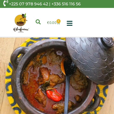
+225 07 978 946 42 | +336 516 116 56
0
€
0.00