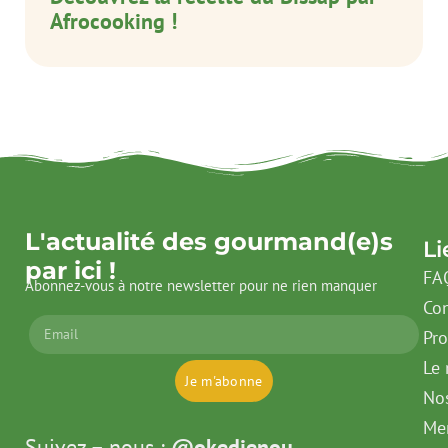
Afrocooking !
L'actualité des gourmand(e)s
Li
par ici !
FA
Abonnez-vous à notre newsletter pour ne rien manquer
Con
Pr
Le 
Je m'abonne
No
Men
Suivez – nous :
@okedjenou