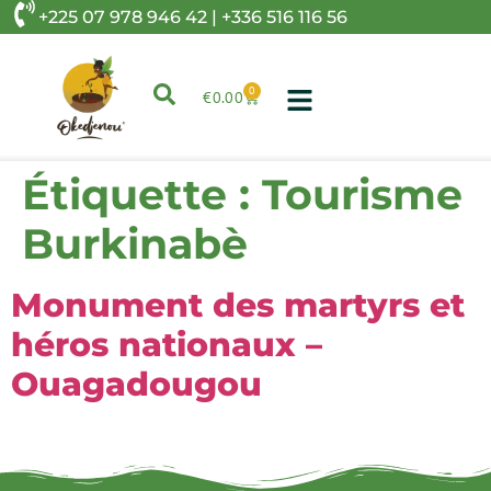
+225 07 978 946 42 | +336 516 116 56
0
€
0.00
Étiquette :
Tourisme
Burkinabè
Monument des martyrs et
héros nationaux –
Ouagadougou