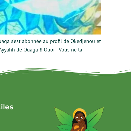
Ouaga s’est abonnée au profil de Okedjenou et
 Ayyahh de Ouaga !! Quoi ! Vous ne la
iles