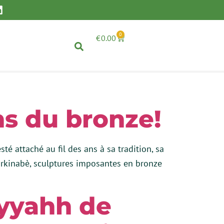
0
€
0.00
ns du bronze!
é attaché au fil des ans à sa tradition, sa
 burkinabè, sculptures imposantes en bronze
yyahh de