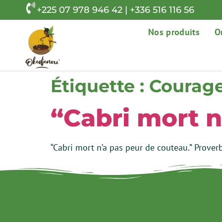
+225 07 978 946 42 | +336 516 116 56
Nos produits
O
Étiquette :
Courag
“Cabri mort n
“Cabri mort n’a pas peur de couteau.” Proverb