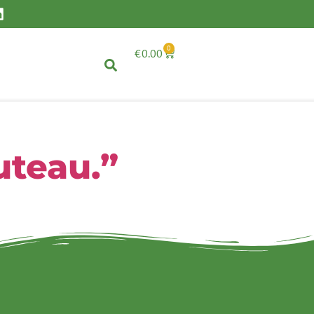
0
€
0.00
uteau.”