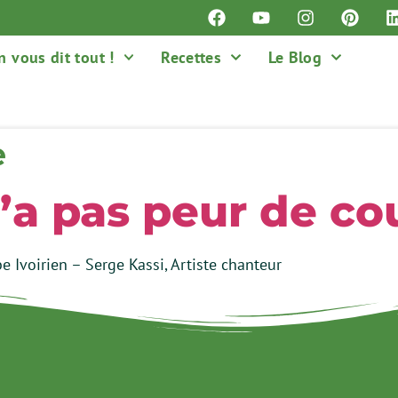
n vous dit tout !
Recettes
Le Blog
e
’a pas peur de co
e Ivoirien – Serge Kassi, Artiste chanteur