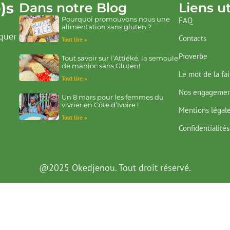
)s
Dans notre Blog
Liens ut
Pourquoi promouvons nous une
FAQ
alimentation sans gluten ?
quer
Contacts
Tout lire »
Proverbe
Tout savoir sur l’Attiéké, la semoule
de manioc sans Gluten!
Le mot de la fa
Tout lire »
Nos engagemen
Un 8 mars pour les femmes du
vivrier en Côte d’Ivoire !
Mentions légal
Tout lire »
Confidentialités
@2025 Okedjenou. Tout droit réservé.