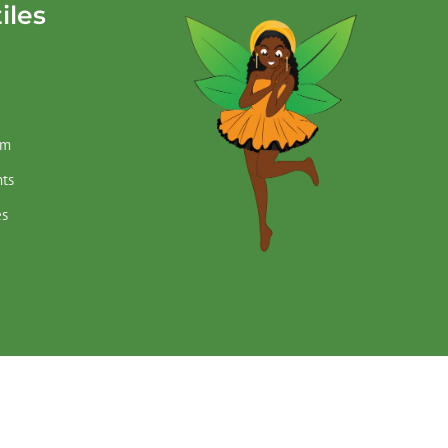
iles
im
ts
es