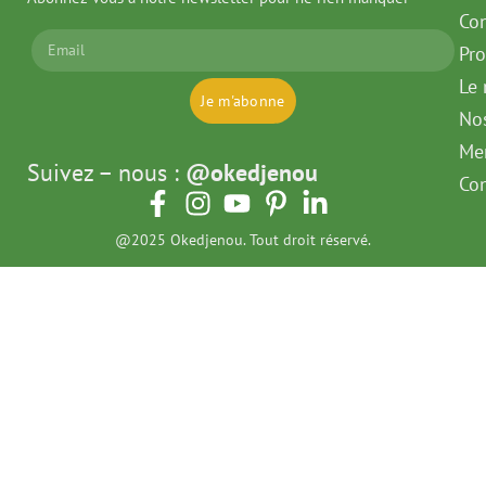
Con
Pr
Le 
Je m'abonne
No
Men
Suivez – nous :
@okedjenou
Con
@2025 Okedjenou. Tout droit réservé.