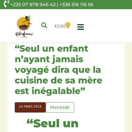
+225 07 978 946 42 | +336 516 116 56
0
€
0.00
“Seul un enfant
n’ayant jamais
voyagé dira que la
cuisine de sa mère
est inégalable”
14 MARS 2018
PROVERBE
“Seul un