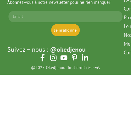
Abonnez-vous à notre newsletter pour ne rien manquer
Con
Pr
Le 
Je m'abonne
No
Men
Suivez – nous :
@okedjenou
Con
@2025 Okedjenou. Tout droit réservé.