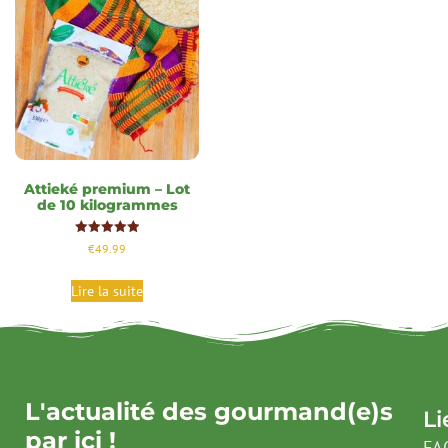
Attieké premium – Lot
de 10 kilogrammes
Note
€
49.99
5.00
sur 5
Lire la suite
L'actualité des gourmand(e)s
Li
par ici !
FA