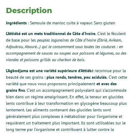
Description
Ingrédients
: Semoule de manioc cuite à vapeur. Sans gluten
L’Attiéké est un mets traditionnel de Côte d’Ivoire.
C’est le féculent
de base pour les
peuples lagunaires de Côte d’Ivoire (Ebrié, Avikam,
Adjoukrou, Abouré…) qui le consomment sous toutes les coutures : en
accompagnement de sauces ou soupes aux poissons et légumes, ou des
viandes et poissons grillés au charbon de bois
.
L’Agbodjama est une variété supérieure d’Attiék
é reconnue pour la
beauté de ses grains :
plus ronds, tendres, peu acidulés.
C’est cette
variété que nous vous proposons principalement
et avec des
grains fins
. C’est un accompagnement polyvalent qui s’accommode
bien dans un régime amaigrissant. En effet, la teneur en glucides
lents contribue à leur transformation en glycogène beaucoup plus
lentement. Les aliments contenant des glucides lents sont
généralement plus complexes à métaboliser pour l’organisme et
requièrent un traitement plus important. Ils sont utilisables sur le
long terme par l’organisme et contribuent à lutter contre la