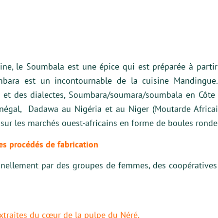
e, le Soumbala est une épice qui est préparée à partir 
bara est un incontournable de la cuisine Mandingue.
s et des dialectes, Soumbara/soumara/soumbala en Côte d’
égal, Dadawa au Nigéria et au Niger (Moutarde Africai
sur les marchés ouest-africains en forme de boules ronde
es procédés de f
abrication
nnellement par des groupes de femmes, des coopératives r
xtraites du cœur de la pulpe du Néré,