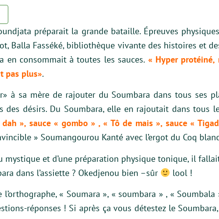
E
undjata préparait la grande bataille. Épreuves physiques, p
t, Balla Fasséké, bibliothèque vivante des histoires et des
a en consommait à toutes les sauces.
« Hyper protéiné, r
it pas plus»
.
r» à sa mère de rajouter du Soumbara dans tous ses pl
s des désirs. Du Soumbara, elle en rajoutait dans tous le
 dah », sauce « gombo » , « Tô de mais », sauce « Tiga
nvincible » Soumangourou Kanté avec l’ergot du Coq blanc l
 mystique et d’une préparation physique tonique, il fallai
ara dans l’assiette ? Okedjenou bien –sûr
lool !
e l’orthographe, « Soumara », « soumbara » , « Soumbala
stions-réponses ! Si après ça vous détestez le Soumbara,