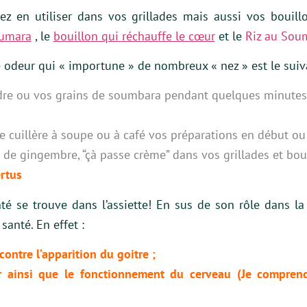
rez en utiliser dans vos grillades mais aussi vos bouil
oumara
, le
bouillon qui réchauffe le cœur
et le
Riz au Sou
te odeur qui « importune » de nombreux « nez » est le suiv
oudre ou vos grains de soumbara pendant quelques minute
 cuillère à soupe ou à café vos préparations en début ou
 de gingembre, “çà passe crème” dans vos grillades et boui
rtus
nté se trouve dans l’assiette! En sus de son rôle dans l
santé. En effet :
 contre l’apparition du goitre ;
r ainsi que le fonctionnement du cerveau (Je compren