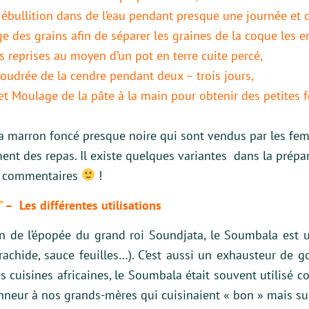
ébullition dans de l’eau pendant presque une journée et d
e des grains afin de séparer les graines de la coque les 
 reprises au moyen d’un pot en terre cuite percé,
oudrée de la cendre pendant deux – trois jours,
t Moulage de la pâte à la main pour obtenir des petites 
 marron foncé presque noire qui sont vendus par les fem
ment des repas. Il existe quelques variantes dans la prép
en commentaires
!
”
– Les différentes utilisations
de l’épopée du grand roi Soundjata, le Soumbala est u
achide, sauce feuilles…). C’est aussi un exhausteur de go
es cuisines africaines, le Soumbala était souvent utilisé 
eur à nos grands-mères qui cuisinaient « bon » mais sur