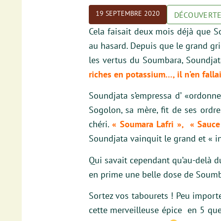
19 SEPTEMBRE 2020
DÉCOUVERT
Cela faisait deux mois déjà que So
au hasard. Depuis que le grand grio
les vertus du Soumbara, Soundjat
riches en potassium…, il n’en falla
Soundjata s’empressa d’ «ordonne
Sogolon, sa mère, fit de ses ordre
chéri.
« Soumara Lafri », « Sauce
Soundjata vainquit le grand et « i
Qui savait cependant qu’au-delà du
en prime une belle dose de Soumb
Sortez vos tabourets ! Peu import
cette merveilleuse épice en 5 que