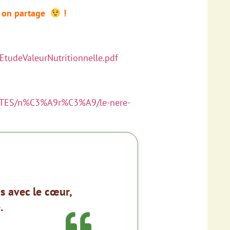
, on partage
!
udeValeurNutritionnelle.pdf
LANTES/n%C3%A9r%C3%A9/le-nere-
 avec le cœur,
.