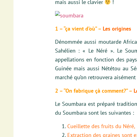
mais aussi le clavier
!
1 – “ça vient d’où” –
Les or
igi
nes
Dénommée aussi moutarde Africain
Sahélien : « Le Néré ». Le Soum
appellations en fonction des pay
Guinée mais aussi Nététou au Sén
marché qu’on retrouvera aisément 
2 – “On fabrique çà comment?” –
L
Le Soumbara est préparé traditio
du Soumbara sont les suivantes :
Cueillette des fruits du Néré,
Extraction des graines sont e