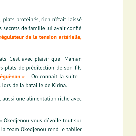
lats protéinés, rien n’était laissé
 secrets de famille lui avait confié
égulateur de la tension artérielle,
ats. C’est avec plaisir que Maman
s plats de prédilection de son fils
dèguènan »
…On connait la suite…
ors de la bataille de Kirina.
t aussi une alimentation riche avec
 » Okedjenou vous dévoile tout sur
 la team Okedjenou rend le tablier