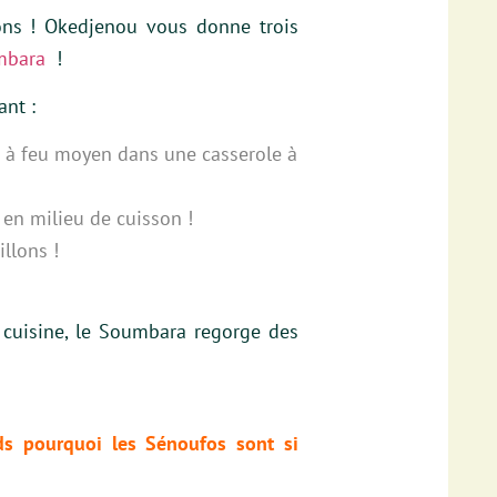
lons ! Okedjenou vous donne trois
mbara
!
ant :
s à feu moyen dans une casserole à
 en milieu de cuisson !
llons !
a cuisine, le Soumbara regorge des
ds pourquoi les Sénoufos sont si