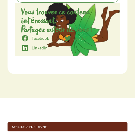
Vous trouvez ce contenu
intéressant,
Partagez autour de vous !
Facebook
Twitter
LinkedIn
AFFAITAGE EN CUISINE