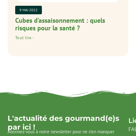
9 MAI 2022
Cubes d’assaisonnement : quels
risques pour la santé ?
Tout lire -
L'actualité des gourmand(e)s
Li
par ici !
FA
Abonnez-vous à notre newsletter pour ne rien manquer