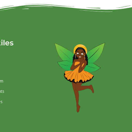
iles
im
ts
es