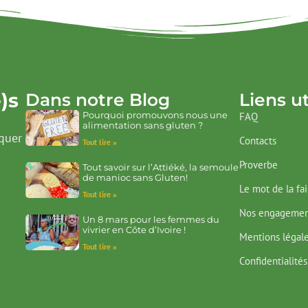
)s
Dans notre Blog
Liens ut
Pourquoi promouvons nous une
FAQ
alimentation sans gluten ?
quer
Contacts
Tout lire »
Proverbe
Tout savoir sur l’Attiéké, la semoule
de manioc sans Gluten!
Le mot de la fa
Tout lire »
Nos engagemen
Un 8 mars pour les femmes du
vivrier en Côte d’Ivoire !
Mentions légal
Tout lire »
Confidentialités