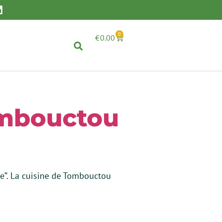
0
€
0.00
Tombouctou
uce”. La cuisine de Tombouctou