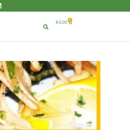
0
€
0.00